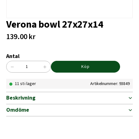
Verona bowl 27x27x14
139.00
kr
Antal
−
+
Köp
Verona
bowl
11 st i lager
Artikelnummer: 93849
27x27x14
mängd
Beskrivning
Omdöme