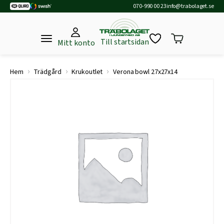
070-990 00 23
info@trabolaget.se
Till startsidan
Mitt konto
›
›
›
Hem
Trädgård
Krukoutlet
Verona bowl 27x27x14