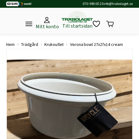
070-990 00 23
info@trabolaget.se
Till startsidan
Mitt konto
›
›
›
Hem
Trädgård
Krukoutlet
Verona bowl 27x27x14 cream