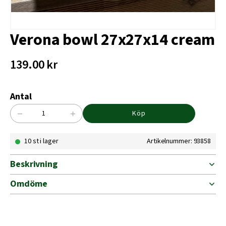
Verona bowl 27x27x14 cream
139.00
kr
Antal
−
+
Köp
Verona
bowl
10 st i lager
Artikelnummer: 93858
27x27x14
cream
mängd
Beskrivning
Omdöme