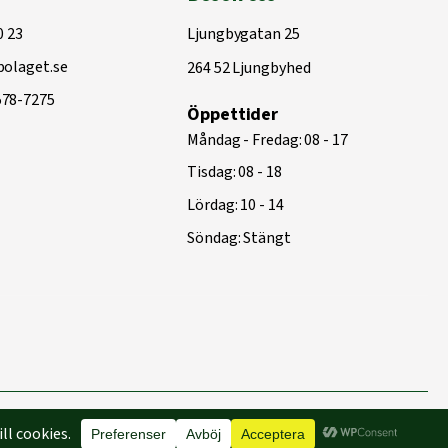
0 23
Ljungbygatan 25
olaget.se
264 52 Ljungbyhed
578-7275
Öppettider
Måndag - Fredag: 08 - 17
Tisdag: 08 - 18
Lördag: 10 - 14
Söndag: Stängt
Byggd med
♥
av
Capace Media | Webbyrå Malmö