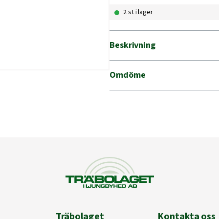
3KG
2 st i lager
PUCKAR
mängd
Beskrivning
Omdöme
Träbolaget
Kontakta oss