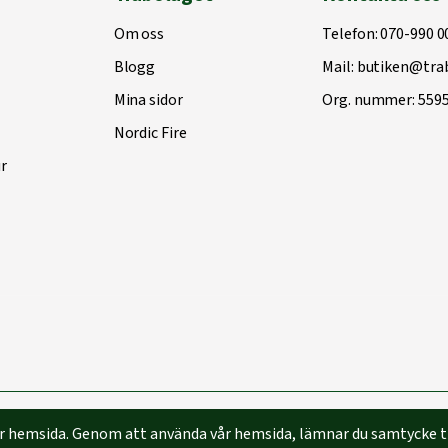
Om oss
Telefon:
070-990 0
Blogg
Mail:
butiken@trab
Mina sidor
Org. nummer: 559
Nordic Fire
r