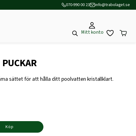
070-990 00 23
info@trabolaget.se
Mitt konto
G PUCKAR
 sättet för att hålla ditt poolvatten kristallklart.
Köp