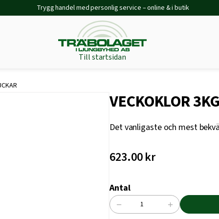
Trygg handel med personlig service – online & i butik
Till startsidan
UCKAR
VECKOKLOR 3K
Det vanligaste och mest bekväma
623.00
kr
Antal
−
+
VECKOKLOR