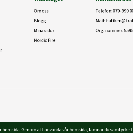
Om oss
Telefon:
070-990 0
Blogg
Mail:
butiken@trab
Mina sidor
Org. nummer: 559
Nordic Fire
r