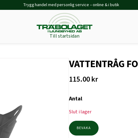
Trygg handel med personlig service – online & i butik
Till startsidan
VATTENTRÅG FO
115.00
kr
Antal
Slut i lager
BEVAKA