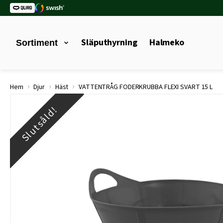
Släputhyrning
Halmeko
Sortiment
›
›
›
Hem
Djur
Häst
VATTENTRÅG FODERKRUBBA FLEXI SVART 15 L
Slutsåld!