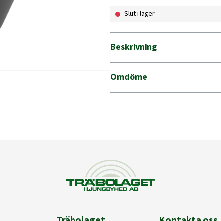
Slut i lager
Beskrivning
Omdöme
Träbolaget
Kontakta oss