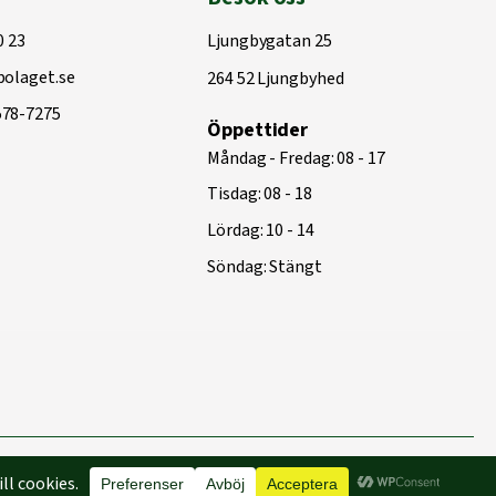
0 23
Ljungbygatan 25
olaget.se
264 52 Ljungbyhed
578-7275
Öppettider
Måndag - Fredag: 08 - 17
Tisdag: 08 - 18
Lördag: 10 - 14
Söndag: Stängt
Byggd med
♥
av
Capace Media | Webbyrå Malmö