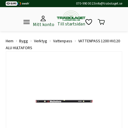
070-990 00 23
info@trabolaget.se
Till startsidan
Mitt konto
›
›
›
›
Hem
Bygg
Verktyg
Vattenpass
VATTENPASS 1200 HV120
ALU HULTAFORS