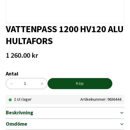
VATTENPASS 1200 HV120 ALU
HULTAFORS
1 260.00
kr
Antal
−
+
Köp
VATTENPASS
1200
2 st i lager
Artikelnummer: 9636444
HV120
ALU
HULTAFORS
Beskrivning
mängd
Omdöme