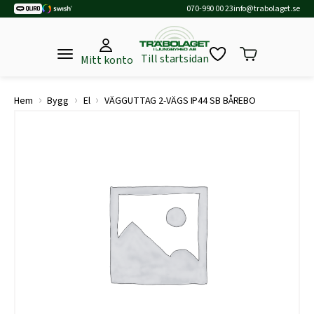
070-990 00 23
info@trabolaget.se
Till startsidan
Mitt konto
›
›
›
Hem
Bygg
El
VÄGGUTTAG 2-VÄGS IP44 SB BÅREBO