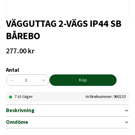
VÄGGUTTAG 2-VÄGS IP44 SB
BÅREBO
277.00
kr
Antal
−
+
Köp
VÄGGUTTAG
2-
7 st i lager
Artikelnummer: 960133
VÄGS
IP44
SB
Beskrivning
BÅREBO
mängd
Omdöme