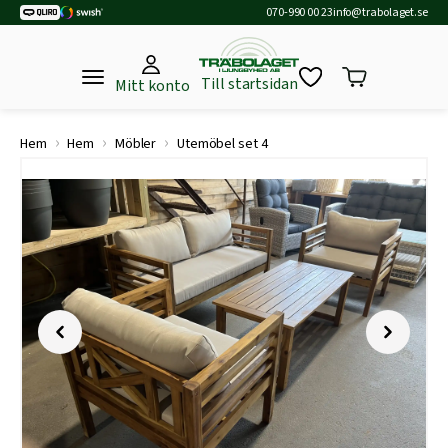
070-990 00 23
info@trabolaget.se
Till startsidan
Mitt konto
›
›
›
Hem
Hem
Möbler
Utemöbel set 4