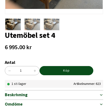
Utemöbel set 4
6 995.00
kr
Antal
−
+
Köp
Utemöbel
set
1 st i lager
Artikelnummer: 623
4
mängd
Beskrivning
Omdöme