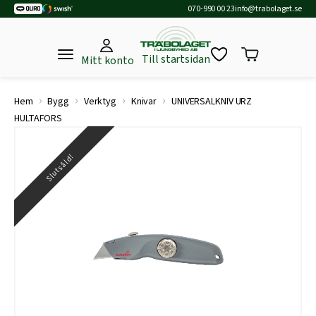
070-990 00 23
info@trabolaget.se
Till startsidan
Mitt konto
›
›
›
›
Hem
Bygg
Verktyg
Knivar
UNIVERSALKNIV URZ
HULTAFORS
Slutsåld!