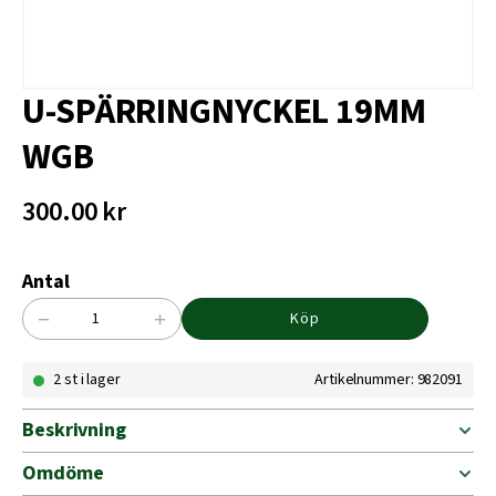
U-SPÄRRINGNYCKEL 19MM
WGB
300.00
kr
Antal
−
+
Köp
U-
SPÄRRINGNYCKEL
2 st i lager
Artikelnummer: 982091
19MM
WGB
mängd
Beskrivning
Omdöme