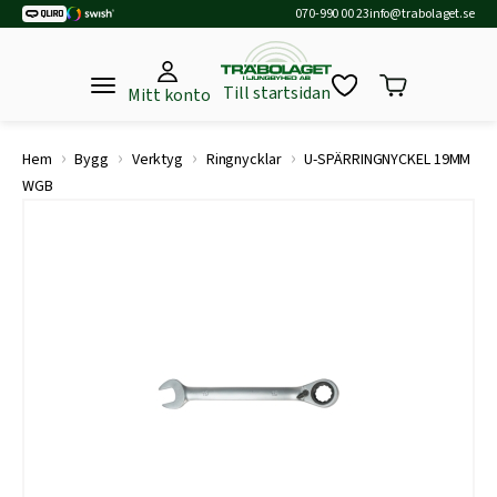
070-990 00 23
info@trabolaget.se
Till startsidan
Mitt konto
›
›
›
›
Hem
Bygg
Verktyg
Ringnycklar
U-SPÄRRINGNYCKEL 19MM
WGB