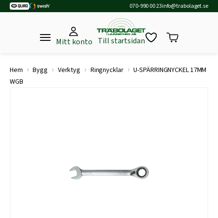
070-990 00 23
info@trabolaget.se
Till startsidan
Mitt konto
›
›
›
›
Hem
Bygg
Verktyg
Ringnycklar
U-SPÄRRINGNYCKEL 17MM
WGB