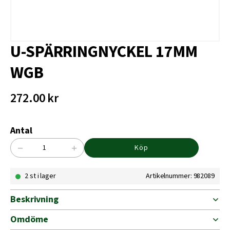
U-SPÄRRINGNYCKEL 17MM
WGB
272.00
kr
Antal
−
+
Köp
U-
SPÄRRINGNYCKEL
2 st i lager
Artikelnummer: 982089
17MM
WGB
mängd
Beskrivning
Omdöme