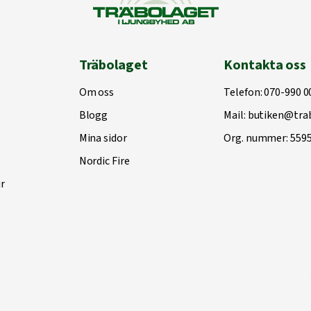
Träbolaget
Kontakta oss
Om oss
Telefon:
070-990 0
Blogg
Mail:
butiken@trab
Mina sidor
Org. nummer: 559
Nordic Fire
r