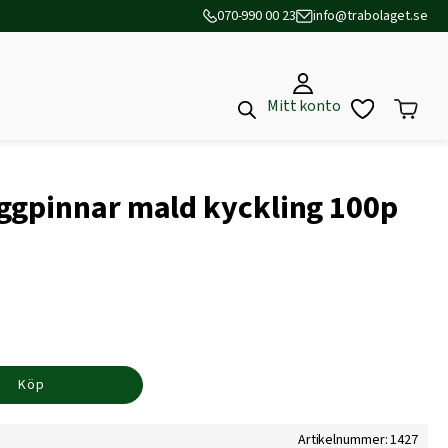
070-990 00 23
info@trabolaget.se
Mitt konto
ggpinnar mald kyckling 100p
Köp
Artikelnummer: 1427