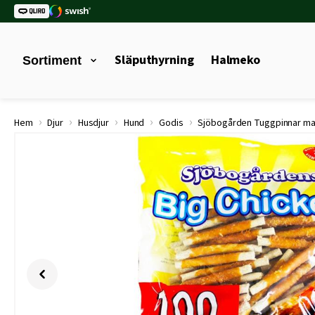
Släputhyrning
Halmeko
Sortiment
›
›
›
›
›
Hem
Djur
Husdjur
Hund
Godis
Sjöbogården Tuggpinnar ma