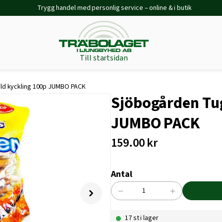
Trygg handel med personlig service – online & i butik
Till startsidan
ld kyckling 100p JUMBO PACK
Sjöbogården Tu
JUMBO PACK
159.00
kr
Antal
−
+
Sjöbogården
Tuggpinnar
17 st i lager
mald