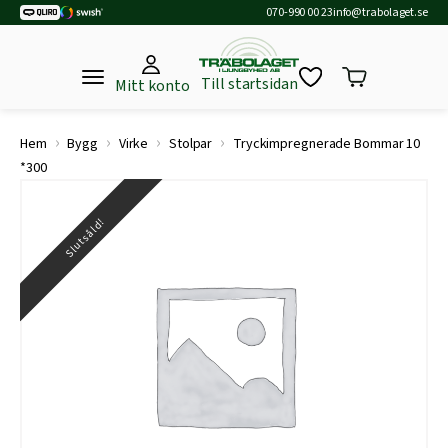
070-990 00 23
info@trabolaget.se
Till startsidan
Mitt konto
›
›
›
›
Hem
Bygg
Virke
Stolpar
Tryckimpregnerade Bommar 10
*300
Slutsåld!