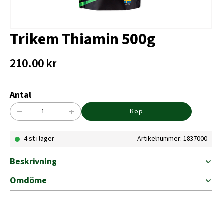
Trikem Thiamin 500g
210.00
kr
Antal
−
+
Köp
Trikem
Thiamin
4 st i lager
Artikelnummer: 1837000
500g
mängd
Beskrivning
Omdöme