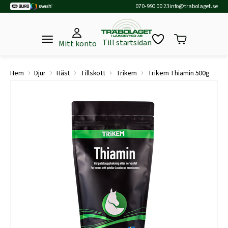
070-990 00 23
info@trabolaget.se
Till startsidan
Mitt konto
›
›
›
›
›
Hem
Djur
Häst
Tillskott
Trikem
Trikem Thiamin 500g