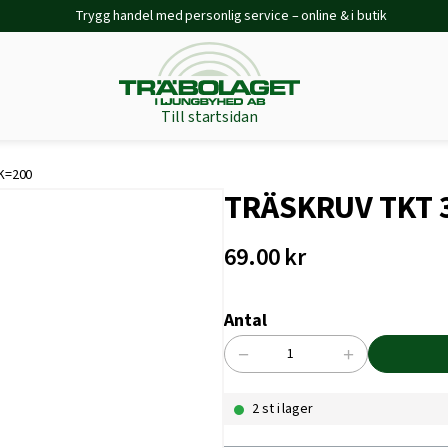
Trygg handel med personlig service – online & i butik
Till startsidan
K=200
TRÄSKRUV TKT 3
69.00
kr
Antal
−
+
TRÄSKRUV
TKT
2 st i lager
3,0X20
FZB
BRK=200