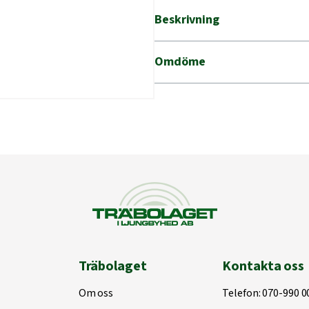
mängd
Beskrivning
Omdöme
Träbolaget
Kontakta oss
Om oss
Telefon:
070-990 0