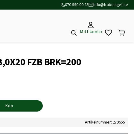
070-990 00 23
info@trabolaget.se
Mitt konto
,0X20 FZB BRK=200
Köp
Artikelnummer: 279655