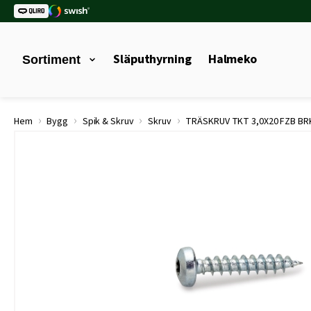
Släputhyrning
Halmeko
Sortiment
›
›
›
›
Hem
Bygg
Spik & Skruv
Skruv
TRÄSKRUV TKT 3,0X20 FZB BR