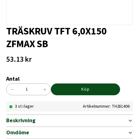
TRÄSKRUV TFT 6,0X150
ZFMAX SB
53.13
kr
Antal
−
+
Köp
TRÄSKRUV
TFT
3 st i lager
Artikelnummer: TH281406
6,0X150
ZFMAX
SB
Beskrivning
mängd
Omdöme