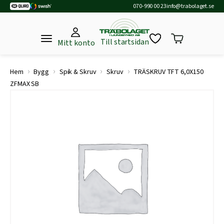
070-990 00 23
info@trabolaget.se
Till startsidan
Mitt konto
›
›
›
›
Hem
Bygg
Spik & Skruv
Skruv
TRÄSKRUV TFT 6,0X150
ZFMAX SB