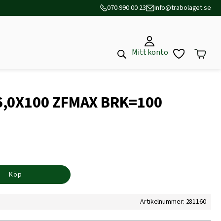
070-990 00 23
info@trabolaget.se
Mitt konto
6,0X100 ZFMAX BRK=100
Köp
Artikelnummer: 281160