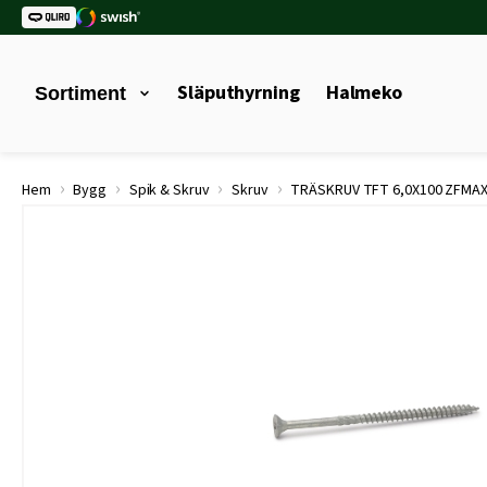
Släputhyrning
Halmeko
Sortiment
›
›
›
›
Hem
Bygg
Spik & Skruv
Skruv
TRÄSKRUV TFT 6,0X100 ZFMAX