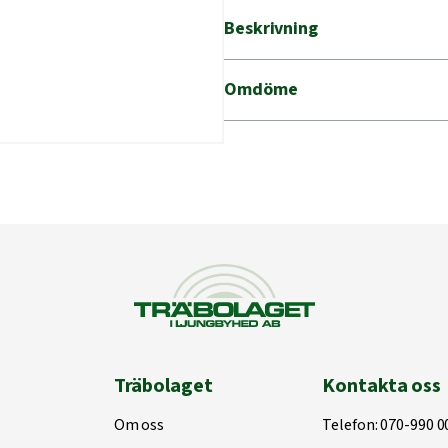
mängd
Beskrivning
Omdöme
Träbolaget
Kontakta oss
Om oss
Telefon:
070-990 0