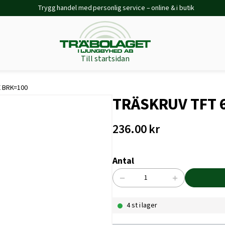
Trygg handel med personlig service – online & i butik
Till startsidan
 BRK=100
TRÄSKRUV TFT 
236.00
kr
Antal
−
+
TRÄSKRUV
TFT
4 st i lager
6,0X100
ZFMAX
BRK=100