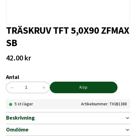
TRÄSKRUV TFT 5,0X90 ZFMAX
SB
42.00
kr
Antal
−
+
Köp
TRÄSKRUV
TFT
5 st i lager
Artikelnummer: TH281388
5,0X90
ZFMAX
SB
Beskrivning
mängd
Omdöme