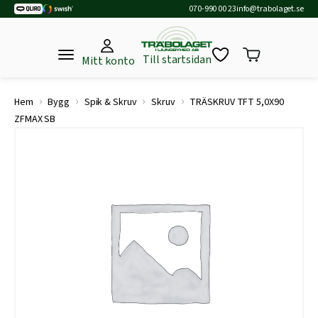
070-990 00 23
info@trabolaget.se
Till startsidan
Mitt konto
›
›
›
›
Hem
Bygg
Spik & Skruv
Skruv
TRÄSKRUV TFT 5,0X90
ZFMAX SB