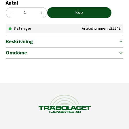
Antal
−
+
Köp
TRÄSKRUV
TFT
8 st i lager
Artikelnummer: 281142
5,0X90
ZFMAX
BRK=100
Beskrivning
mängd
Omdöme