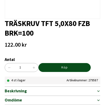
TRÄSKRUV TFT 5,0X80 FZB
BRK=100
122.00
kr
Antal
−
+
Köp
TRÄSKRUV
TFT
4 st i lager
Artikelnummer: 279587
5,0X80
FZB
BRK=100
Beskrivning
mängd
Omdöme