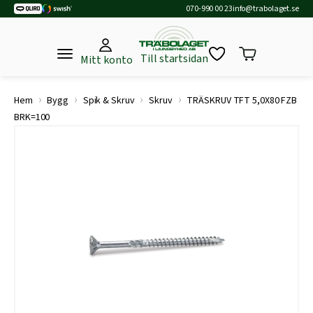
070-990 00 23
info@trabolaget.se
Till startsidan
Mitt konto
›
›
›
›
Hem
Bygg
Spik & Skruv
Skruv
TRÄSKRUV TFT 5,0X80 FZB
BRK=100