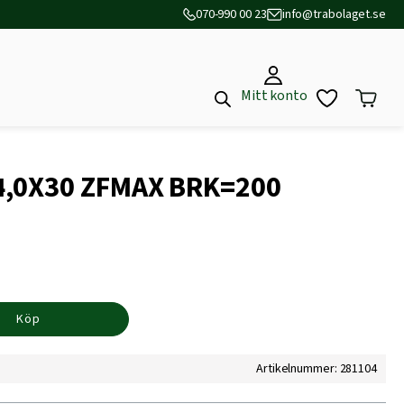
070-990 00 23
info@trabolaget.se
Mitt konto
4,0X30 ZFMAX BRK=200
Köp
Artikelnummer: 281104