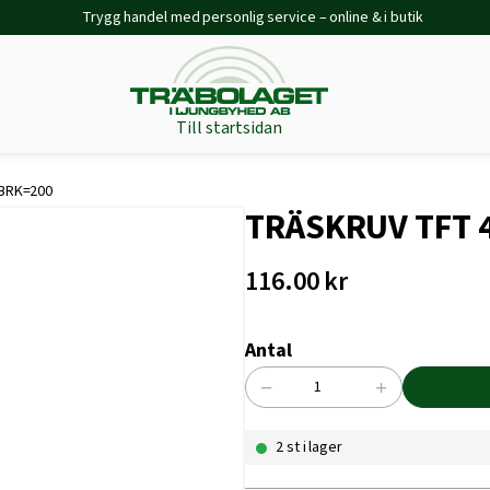
Trygg handel med personlig service – online & i butik
Till startsidan
BRK=200
TRÄSKRUV TFT 
116.00
kr
Antal
−
+
TRÄSKRUV
TFT
2 st i lager
4,0X30
ZFMAX
BRK=200