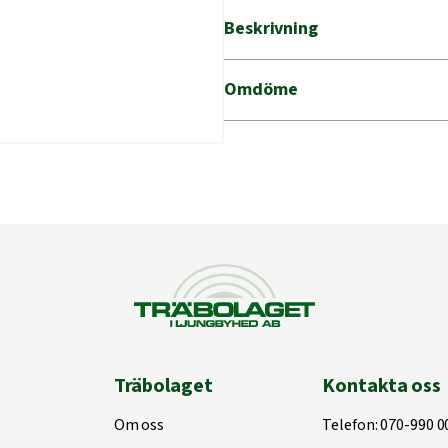
mängd
Beskrivning
Omdöme
Träbolaget
Kontakta oss
Om oss
Telefon:
070-990 0