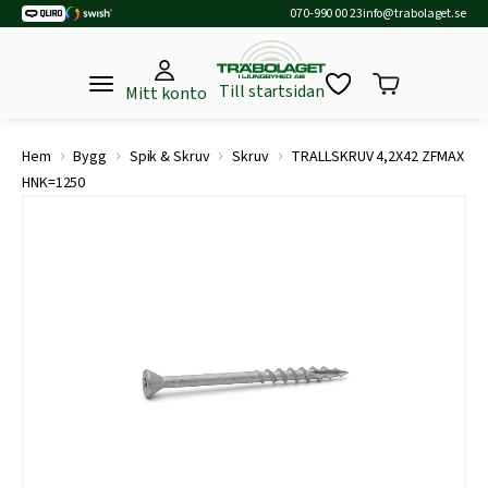
070-990 00 23
info@trabolaget.se
Till startsidan
Mitt konto
›
›
›
›
Hem
Bygg
Spik & Skruv
Skruv
TRALLSKRUV 4,2X42 ZFMAX
HNK=1250