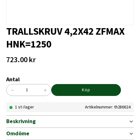
TRALLSKRUV 4,2X42 ZFMAX
HNK=1250
723.00
kr
Antal
−
+
Köp
TRALLSKRUV
4,2X42
1 st i lager
Artikelnummer: th286624
ZFMAX
HNK=1250
mängd
Beskrivning
Omdöme