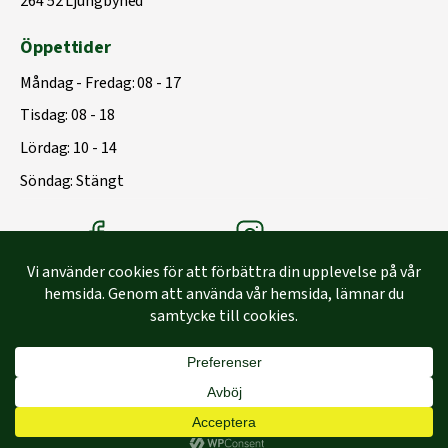
264 52 Ljungbyhed
Öppettider
Måndag - Fredag: 08 - 17
Tisdag: 08 - 18
Lördag: 10 - 14
Söndag: Stängt
Träbolagets Facebook
Träbolagets instagram
Byggd med
♥
av
Capace Media | Webbyrå Malmö