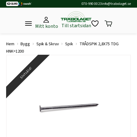
070-990 00 23
info@trabolaget.se
Till startsidan
Mitt konto
›
›
›
›
Hem
Bygg
Spik & Skruv
Spik
TRÅDSPIK 2,8X75 TDG
HNK=1200
Slutsåld!