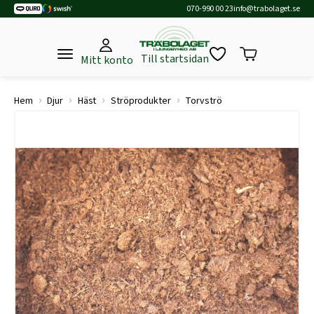
070-990 00 23
info@trabolaget.se
Till startsidan
Mitt konto
›
›
›
›
Hem
Djur
Häst
Ströprodukter
Torvströ