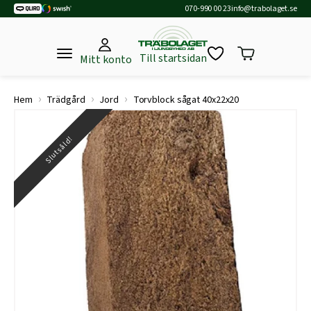
070-990 00 23
info@trabolaget.se
Till startsidan
Mitt konto
›
›
›
Hem
Trädgård
Jord
Torvblock sågat 40x22x20
Slutsåld!