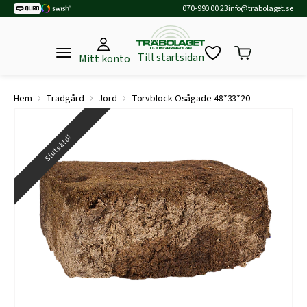
070-990 00 23
info@trabolaget.se
Till startsidan
Mitt konto
›
›
›
Hem
Trädgård
Jord
Torvblock Osågade 48*33*20
Slutsåld!