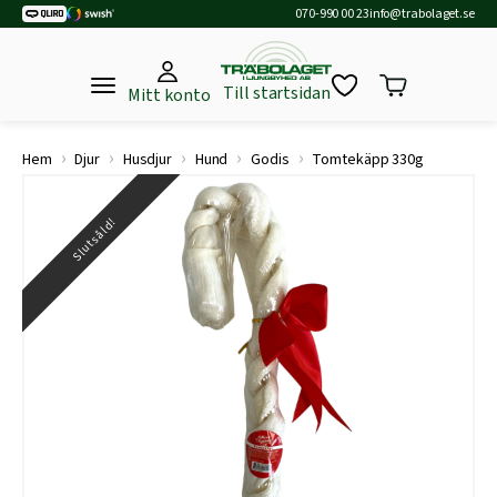
070-990 00 23
info@trabolaget.se
Till startsidan
Mitt konto
›
›
›
›
›
Hem
Djur
Husdjur
Hund
Godis
Tomtekäpp 330g
Slutsåld!