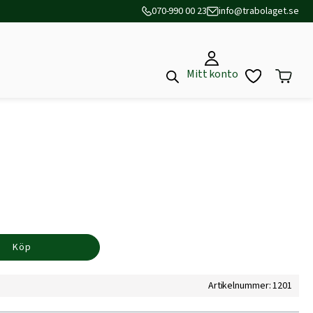
070-990 00 23
info@trabolaget.se
Mitt konto
Köp
Artikelnummer: 1201