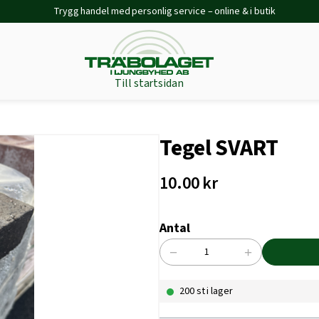
Trygg handel med personlig service – online & i butik
Till startsidan
Tegel SVART
10.00
kr
Antal
−
+
Tegel
SVART
200 st i lager
mängd