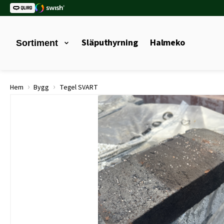
Släputhyrning
Halmeko
Sortiment
›
›
Hem
Bygg
Tegel SVART