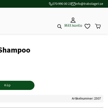
070-990 00 23
info@trabolaget.se
Mitt konto
e Shampoo
Köp
Artikelnummer: 2507