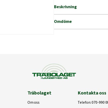
mängd
Beskrivning
Omdöme
Träbolaget
Kontakta oss
Om oss
Telefon:
070-990 0