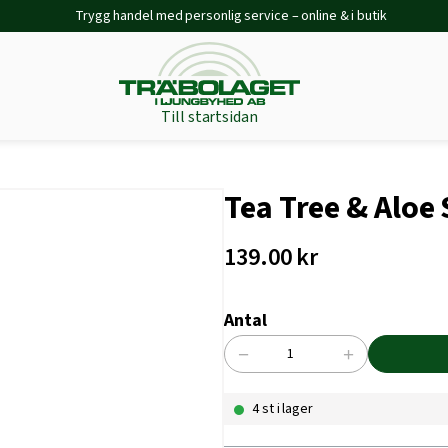
Trygg handel med personlig service – online & i butik
Till startsidan
Tea Tree & Alo
139.00
kr
Antal
−
+
Tea
Tree
4 st i lager
&
Aloe
Shampoo