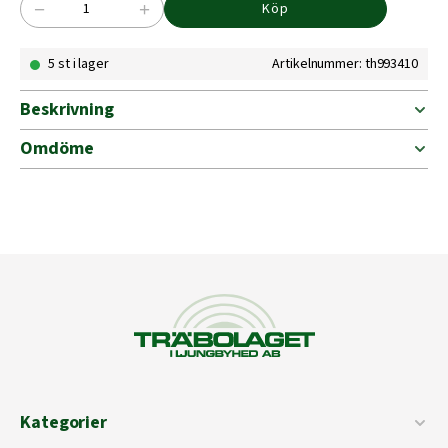
−
+
Köp
TÄNDVÄTSKA
T-
5 st i lager
Artikelnummer: th993410
GUL
1L
mängd
Beskrivning
Omdöme
Kategorier