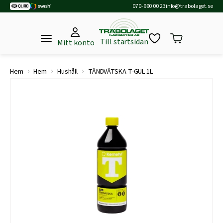
070-990 00 23
info@trabolaget.se
Till startsidan
Mitt konto
›
›
›
Hem
Hem
Hushåll
TÄNDVÄTSKA T-GUL 1L