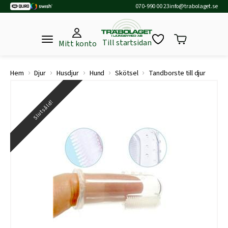
070-990 00 23
info@trabolaget.se
Till startsidan
Mitt konto
›
›
›
›
›
Hem
Djur
Husdjur
Hund
Skötsel
Tandborste till djur
Slutsåld!