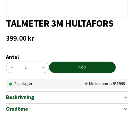
TALMETER 3M HULTAFORS
399.00
kr
Antal
−
+
Köp
TALMETER
3M
2 st i lager
Artikelnummer: 931999
HULTAFORS
mängd
Beskrivning
Omdöme