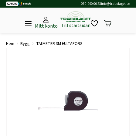
070-990 00 23
info@trabolaget.se
Till startsidan
Mitt konto
›
›
Hem
Bygg
TALMETER 3M HULTAFORS