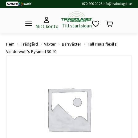
070-990 00 23
info@trabolaget.se
Till startsidan
Mitt konto
›
›
›
›
Hem
Trädgård
Växter
Barrväxter
Tall Pinus flexilis
Vanderwolf's Pyramid 30-40