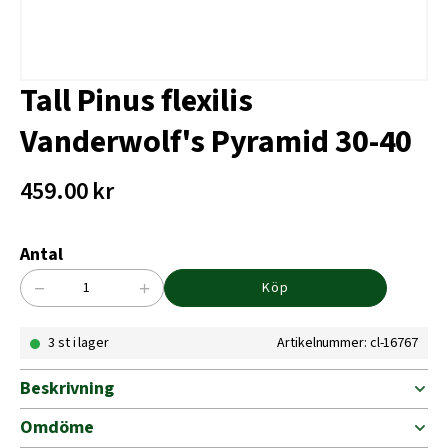
Tall Pinus flexilis
Vanderwolf's Pyramid 30-40
459.00
kr
Antal
−
+
Köp
Tall
Pinus
3 st i lager
Artikelnummer: cl-16767
flexilis
Vanderwolf's
Pyramid
Beskrivning
30-
40
Omdöme
mängd