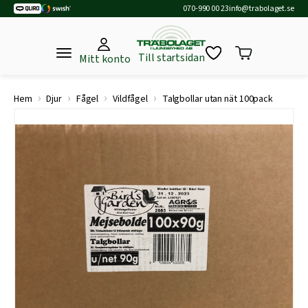
070-990 00 23
info@trabolaget.se
Till startsidan
Mitt konto
›
›
›
›
Hem
Djur
Fågel
Vildfågel
Talgbollar utan nät 100pack