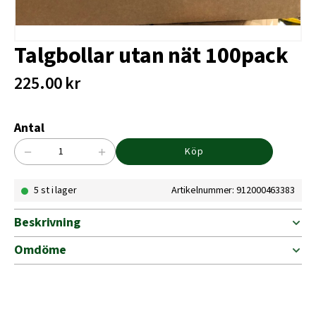
Talgbollar utan nät 100pack
225.00
kr
Antal
−
+
Köp
Talgbollar
utan
5 st i lager
Artikelnummer: 912000463383
nät
100pack
mängd
Beskrivning
Omdöme