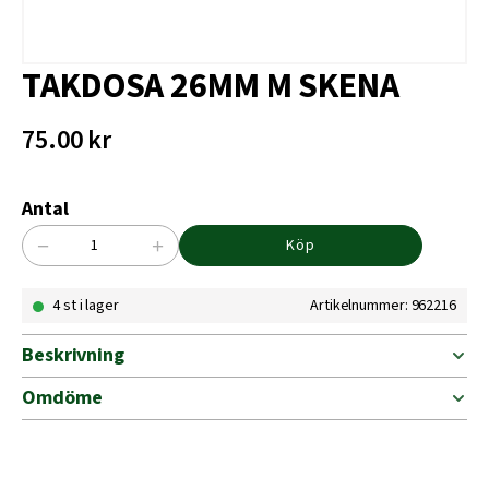
TAKDOSA 26MM M SKENA
75.00
kr
Antal
−
+
Köp
TAKDOSA
26MM
4 st i lager
Artikelnummer: 962216
M
SKENA
mängd
Beskrivning
Omdöme