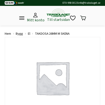
070-990 00 23
info@trabolaget.se
Till startsidan
Mitt konto
›
›
›
Hem
Bygg
El
TAKDOSA 26MM M SKENA