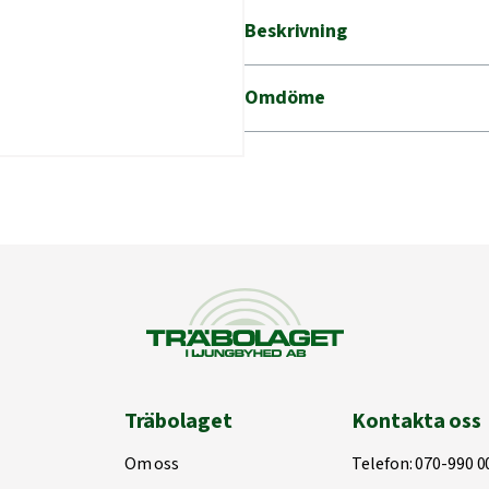
SB
Beskrivning
BÅREBO
mängd
Omdöme
Träbolaget
Kontakta oss
Om oss
Telefon:
070-990 0