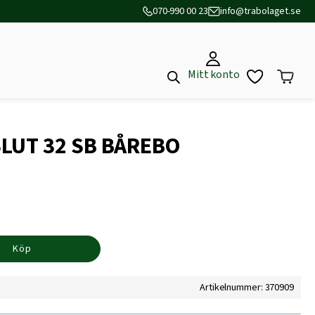
070-990 00 23
info@trabolaget.se
Mitt konto
LUT 32 SB BÅREBO
Köp
Artikelnummer: 370909