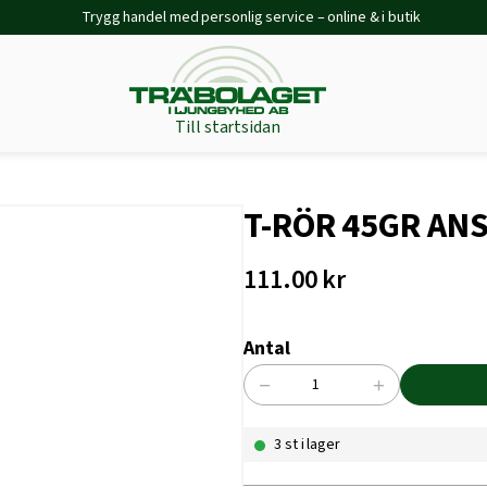
Trygg handel med personlig service – online & i butik
Till startsidan
T-RÖR 45GR ANS
111.00
kr
Antal
−
+
T-
RÖR
3 st i lager
45GR
ANSLUT
32