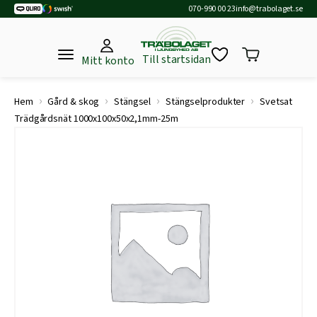
070-990 00 23
info@trabolaget.se
Till startsidan
Mitt konto
›
›
›
›
Hem
Gård & skog
Stängsel
Stängselprodukter
Svetsat
Trädgårdsnät 1000x100x50x2,1mm-25m