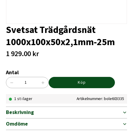
Svetsat Trädgårdsnät
1000x100x50x2,1mm-25m
1 929.00
kr
Antal
−
+
Köp
Svetsat
Trädgårdsnät
1 st i lager
Artikelnummer: bole603335
1000x100x50x2,1mm-
25m
mängd
Beskrivning
Omdöme