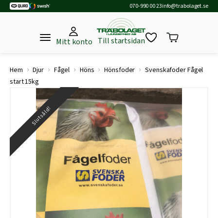
070-990 00 23
info@trabolaget.se
Till startsidan
Mitt konto
›
›
›
›
›
Hem
Djur
Fågel
Höns
Hönsfoder
Svenskafoder Fågel
start 15kg
Slutsåld!