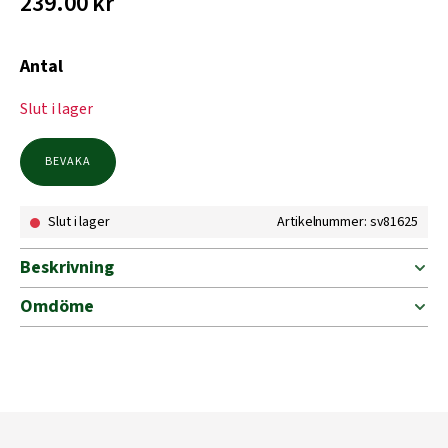
239.00
kr
Antal
Slut i lager
BEVAKA
Slut i lager
Artikelnummer: sv81625
Beskrivning
Omdöme