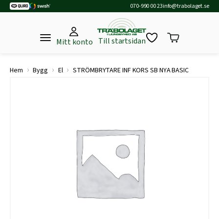
070-990 00 23
info@trabolaget.se
Till startsidan
Mitt konto
›
›
›
Hem
Bygg
El
STRÖMBRYTARE INF KORS SB NYA BASIC