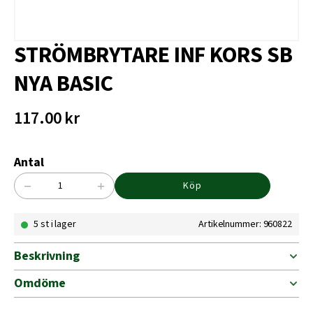
STRÖMBRYTARE INF KORS SB
NYA BASIC
117.00
kr
Antal
−
+
Köp
STRÖMBRYTARE
INF
5 st i lager
Artikelnummer: 960822
KORS
SB
NYA
Beskrivning
BASIC
mängd
Omdöme