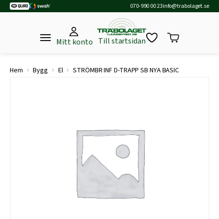
070-990 00 23
info@trabolaget.se
Till startsidan
Mitt konto
›
›
›
Hem
Bygg
El
STRÖMBR INF D-TRAPP SB NYA BASIC