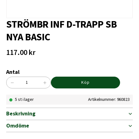
STRÖMBR INF D-TRAPP SB
NYA BASIC
117.00
kr
Antal
−
+
Köp
STRÖMBR
INF
5 st i lager
Artikelnummer: 960823
D-
TRAPP
SB
Beskrivning
NYA
BASIC
Omdöme
mängd