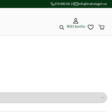
070-990 00 23
info@trabolaget.se
Mitt konto