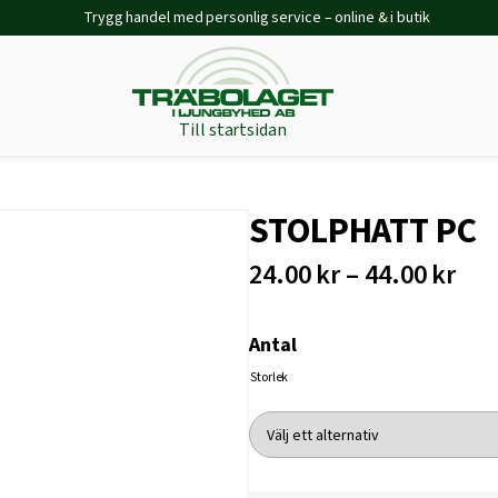
Trygg handel med personlig service – online & i butik
Till startsidan
STOLPHATT PC
24.00 kr – 44.00 kr
Antal
Storlek