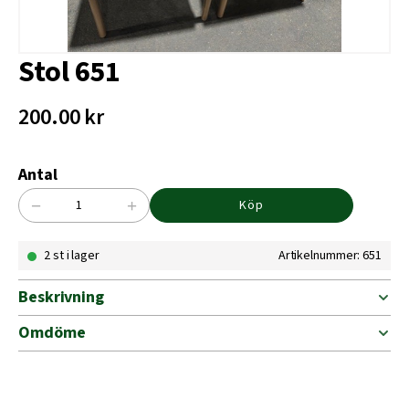
Stol 651
200.00
kr
Antal
−
+
Köp
Stol
651
2 st i lager
Artikelnummer: 651
mängd
Beskrivning
Omdöme