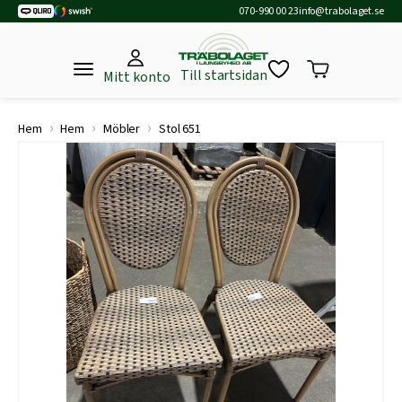
070-990 00 23
info@trabolaget.se
Till startsidan
Mitt konto
›
›
›
Hem
Hem
Möbler
Stol 651