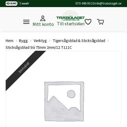
070-990 00 23
info@trabolaget.se
Till startsidan
Mitt konto
›
›
›
›
Hem
Bygg
Verktyg
Tigersågsblad & Sticksågsblad
Sticksågsblad trä 75mm 2mm/12 T111C
Slutsåld!