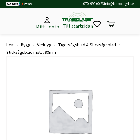
070-990 00 23
info@trabolaget.se
Till startsidan
Mitt konto
›
›
›
›
Hem
Bygg
Verktyg
Tigersågsblad & Sticksågsblad
Sticksågsblad metal 90mm