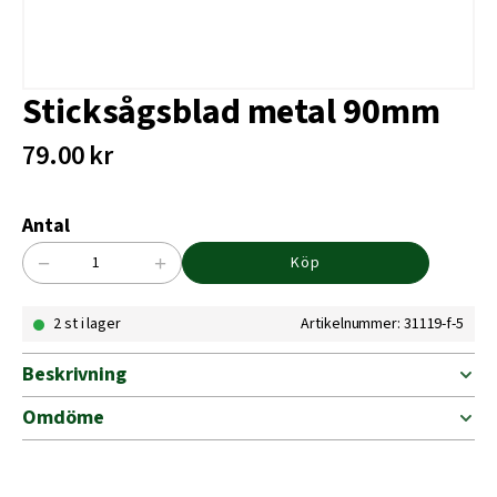
Sticksågsblad metal 90mm
79.00
kr
Antal
−
+
Köp
Sticksågsblad
metal
2 st i lager
Artikelnummer: 31119-f-5
90mm
mängd
Beskrivning
Omdöme