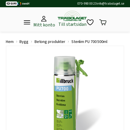
070-990 00 23
info@trabolaget.se
Till startsidan
Mitt konto
›
›
›
Hem
Bygg
Betong produkter
Stenlim PU 700 500ml