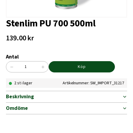
Stenlim PU 700 500ml
139.00
kr
Antal
−
+
Köp
Stenlim
PU
2 st i lager
Artikelnummer: SW_IMPORT_31217
700
500ml
mängd
Beskrivning
Omdöme