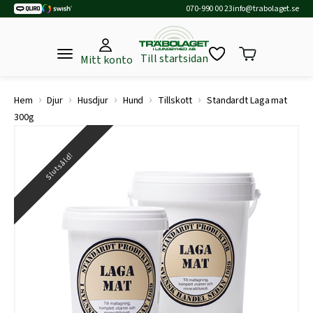
070-990 00 23
info@trabolaget.se
Till startsidan
Mitt konto
›
›
›
›
›
Hem
Djur
Husdjur
Hund
Tillskott
Standardt Laga mat
300g
Slutsåld!