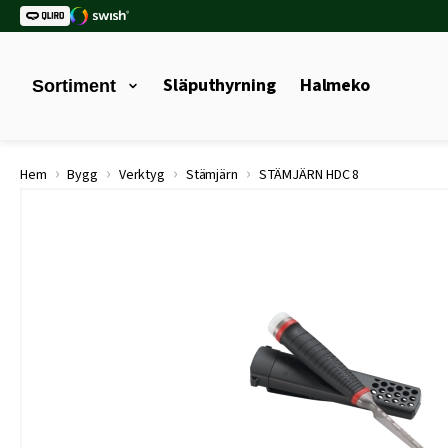
Släputhyrning
Halmeko
Sortiment
›
›
›
›
Hem
Bygg
Verktyg
Stämjärn
STÄMJÄRN HDC 8