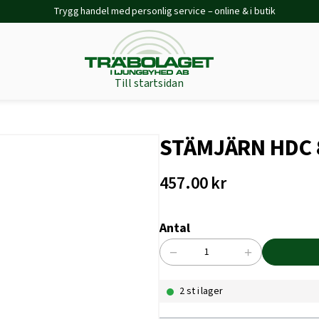
Trygg handel med personlig service – online & i butik
Till startsidan
STÄMJÄRN HDC 
457.00
kr
Antal
−
+
STÄMJÄRN
HDC
2 st i lager
8
mängd