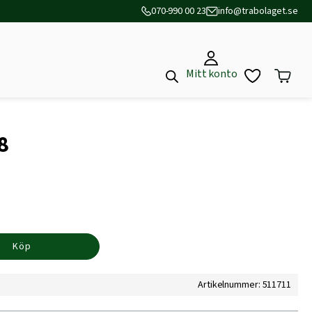
070-990 00 23
info@trabolaget.se
Mitt konto
8
Köp
Artikelnummer: 511711