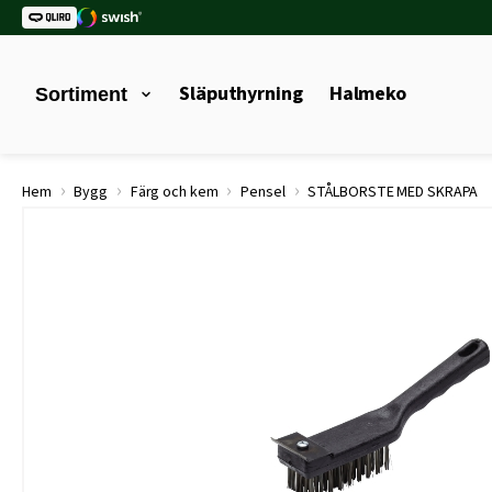
Släputhyrning
Halmeko
Sortiment
›
›
›
›
Hem
Bygg
Färg och kem
Pensel
STÅLBORSTE MED SKRAPA