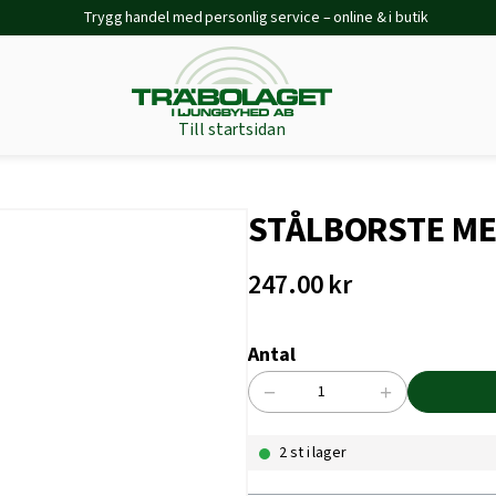
Trygg handel med personlig service – online & i butik
Till startsidan
STÅLBORSTE ME
247.00
kr
Antal
−
+
STÅLBORSTE
MED
2 st i lager
SKRAPA
mängd