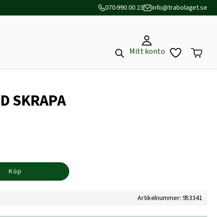
070-990 00 23
info@trabolaget.se
Mitt konto
D SKRAPA
Köp
Artikelnummer: 953341