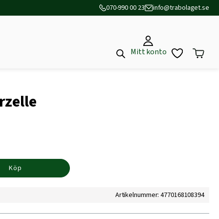
070-990 00 23
info@trabolaget.se
Mitt konto
rzelle
Köp
Artikelnummer: 4770168108394