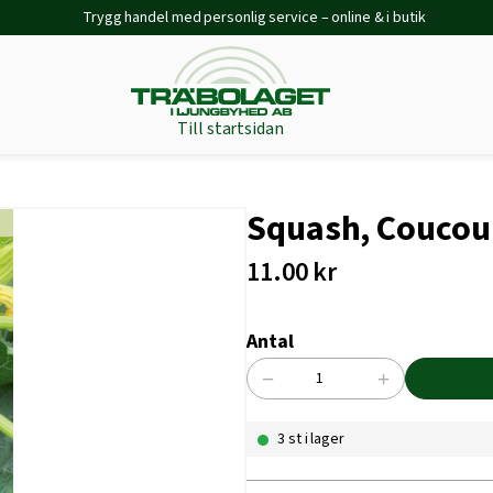
Trygg handel med personlig service – online & i butik
Till startsidan
Squash, Coucou
11.00
kr
Antal
−
+
Squash,
Coucourzelle
3 st i lager
mängd