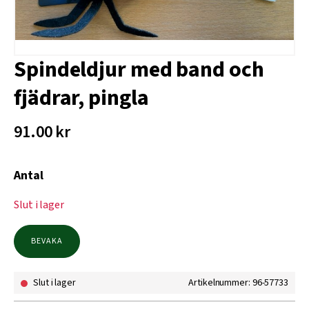
Spindeldjur med band och
fjädrar, pingla
91.00
kr
Antal
Slut i lager
BEVAKA
Slut i lager
Artikelnummer: 96-57733