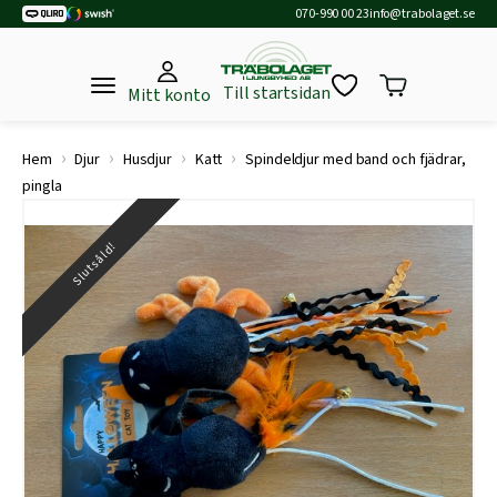
070-990 00 23
info@trabolaget.se
Till startsidan
Mitt konto
›
›
›
›
Hem
Djur
Husdjur
Katt
Spindeldjur med band och fjädrar,
pingla
Slutsåld!