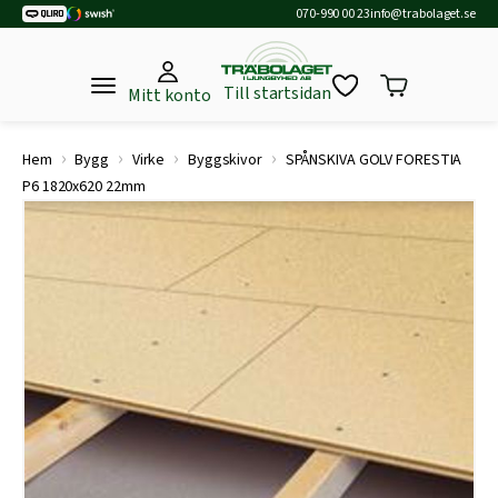
070-990 00 23
info@trabolaget.se
Till startsidan
Mitt konto
›
›
›
›
Hem
Bygg
Virke
Byggskivor
SPÅNSKIVA GOLV FORESTIA
P6 1820x620 22mm