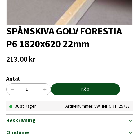
SPÅNSKIVA GOLV FORESTIA
P6 1820x620 22mm
213.00
kr
Antal
−
+
Köp
SPÅNSKIVA
GOLV
30 st i lager
Artikelnummer: SW_IMPORT_25733
FORESTIA
P6
1820x620
Beskrivning
22mm
mängd
Omdöme